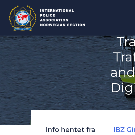
Tr
Tra
and
Dig
Info hentet fra
IBZ G