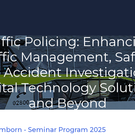
affic Policing: Enhanc
ffic Management, Saf
 Accident Investigati
ital Technology Solut
and Beyond
imborn - Seminar Program 2025