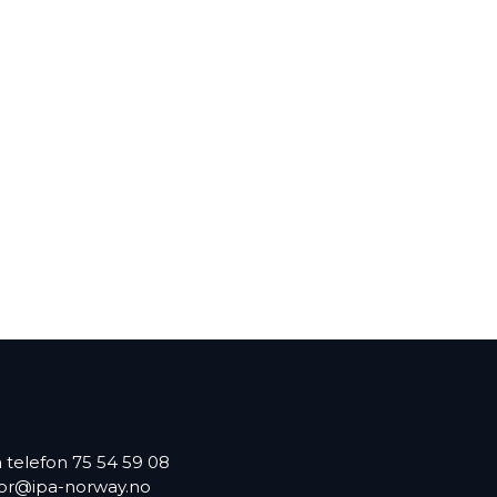
på telefon 75 54 59 08
or@ipa-norway.no