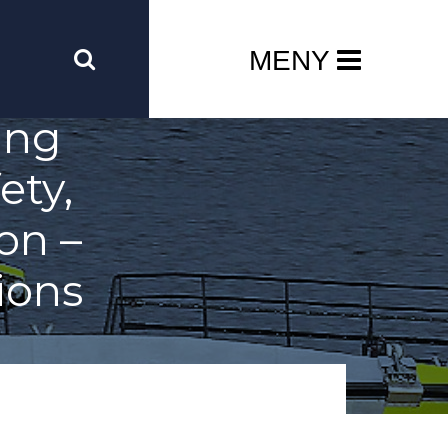
MENY
ing
ety,
on –
ions