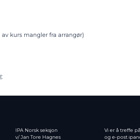
 av kurs mangler fra arrangør)
€
IPA Norsk seksjon
Vi er å treffe 
v/ Jan Tore Hagnes
og e-post
ipan