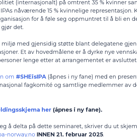
litiet (internasjonalt) på omtrent 35 % kvinner
 IPAs nåværende 15 % kvinnelige representasjon. Kv
organisasjon for å føle seg oppmuntret til å bli en d
 gjør det.
 miljø med gjensidig støtte blant delegatene gje
asjoner. Et av hovedmålene er å dyrke nye vennsk
tpersoner lenge etter at arrangementet er avsluttet
on om
#SHEisIPA
(åpnes i ny fane) med en present
ternasjonal fagkomité og samtlige medlemmer av d
ldingsskjema her
(åpnes i ny fane).
å delta på dette seminaret, skriver du ut skjemae
a-norway.no
INNEN 21. februar 2025
.