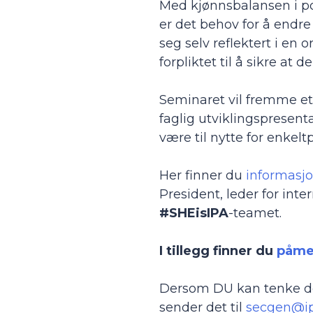
Med kjønnsbalansen i po
er det behov for å endre
seg selv reflektert i en 
forpliktet til å sikre at de
Seminaret vil fremme et
faglig utviklingspresent
være til nytte for enkel
Her finner du
informasj
President, leder for in
#SHEisIPA
-teamet.
I tillegg finner du
påme
Dersom DU kan tenke deg 
sender det til
secgen@ip