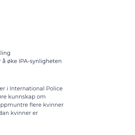
ling
r å øke IPA-synligheten
r i International Police
føre kunnskap om
 oppmuntre flere kvinner
rdan kvinner er