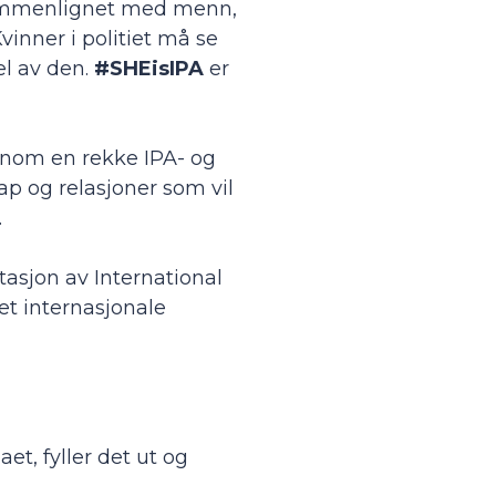
 sammenlignet med menn,
inner i politiet må se
el av den.
#SHEisIPA
er
nnom en rekke IPA- og
ap og relasjoner som vil
.
asjon av International
et internasjonale
t, fyller det ut og