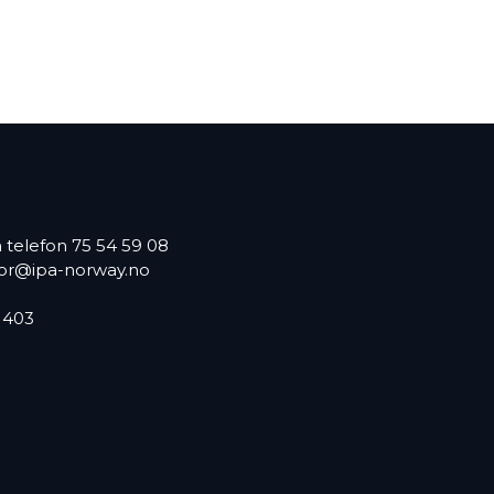
på telefon 75 54 59 08
or@ipa-norway.no
2 403