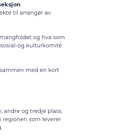
seksjon
.
kte til arrangør av
r mangfoldet og hva som
n sosial-og kulturkomité
s, sammen med en kort
, andre og tredje plass.
en regionen som leverer
.