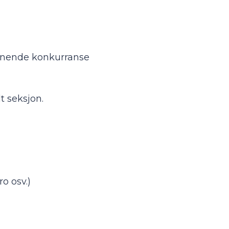
pennende konkurranse
t seksjon.
o osv.)