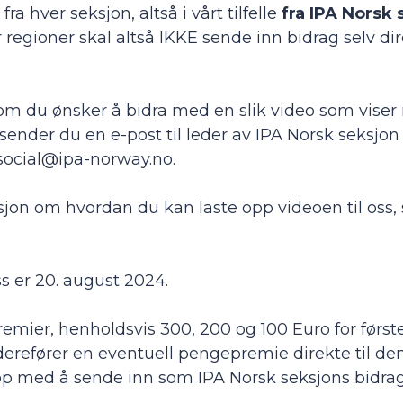
fra hver seksjon, altså i vårt tilfelle
fra IPA Norsk 
egioner skal altså IKKE sende inn bidrag selv dire
som du ønsker å bidra med en slik video som vise
, sender du en e-post til leder av IPA Norsk seksjo
social@ipa-norway.no.
sjon om hvordan du kan laste opp videoen til os
oss er 20. august 2024.
remier, henholdsvis 300, 200 og 100 Euro for første
iderefører en eventuell pengepremie direkte til d
p med å sende inn som IPA Norsk seksjons bidrag