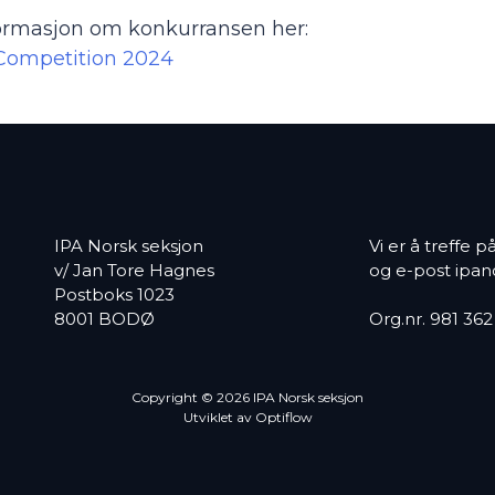
nformasjon om konkurransen her:
 Competition 2024
IPA Norsk seksjon
Vi er å treffe 
v/ Jan Tore Hagnes
og e-post
ipan
Postboks 1023
8001 BODØ
Org.nr. 981 36
Copyright © 2026 IPA Norsk seksjon
Utviklet av Optiflow