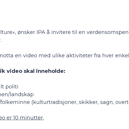
ulture», ønsker IPA å invitere til en verdensoms
.
motta en video med ulike aktiviteter fra hver enkel
lik video skal inneholde:
t politi
jonen/landskap
olkeminne (kulturtradisjoner, skikker, sagn, overtr
o er 10 minutter.